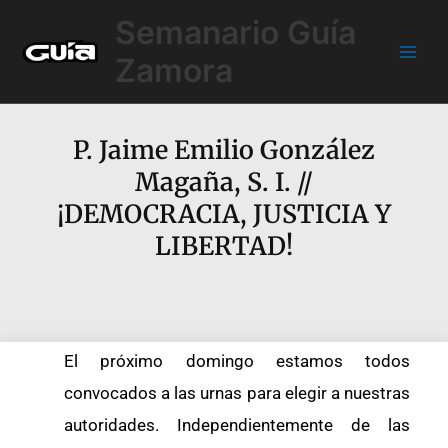
Ir
Main
Semanario Guía
al
Men
contenido
Zamora
P. Jaime Emilio González
Magaña, S. I. //
¡DEMOCRACIA, JUSTICIA Y
LIBERTAD!
El próximo domingo estamos todos
convocados a las urnas para elegir a nuestras
autoridades. Independientemente de las