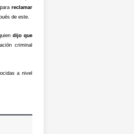
 para
reclamar
pués de este.
quien
dijo que
ción criminal
ocidas a nivel