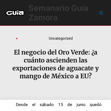
Ir
Main
Semanario Guía
al
Men
contenido
Zamora
Uncategorized
El negocio del Oro Verde: ¿a
cuánto ascienden las
exportaciones de aguacate y
mango de México a EU?
Desde el sábado 15 de junio quedó