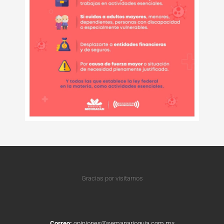
Gracias por visitarnos
Correo:
opiniones@semanarioguia.com.mx