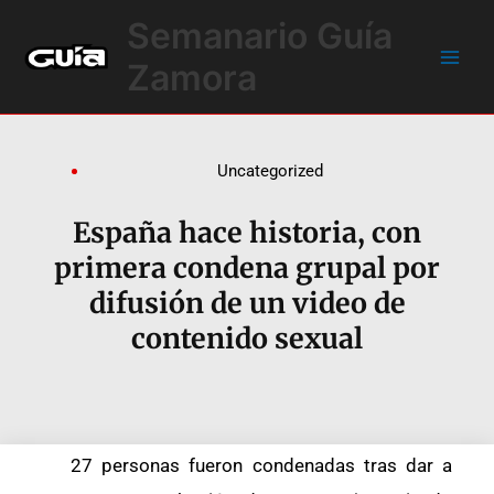
Ir
Main
Semanario Guía
al
Men
contenido
Zamora
Uncategorized
España hace historia, con
primera condena grupal por
difusión de un video de
contenido sexual
27 personas fueron condenadas tras dar a