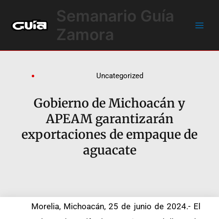
Ir
Main
Semanario Guía
al
Men
contenido
Zamora
Uncategorized
Gobierno de Michoacán y
APEAM garantizarán
exportaciones de empaque de
aguacate
Morelia, Michoacán, 25 de junio de 2024.- El