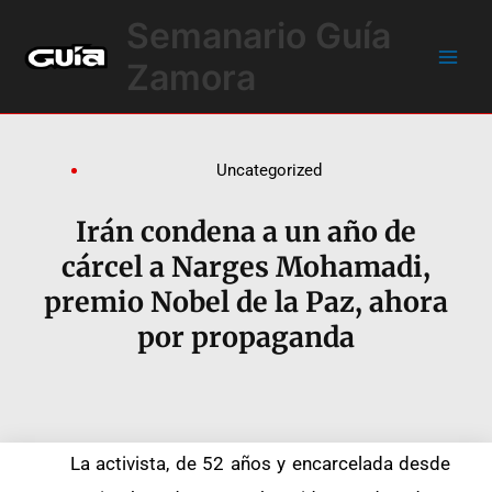
Ir
Main
Semanario Guía
al
Men
contenido
Zamora
Uncategorized
Irán condena a un año de
cárcel a Narges Mohamadi,
premio Nobel de la Paz, ahora
por propaganda
La activista, de 52 años y encarcelada desde