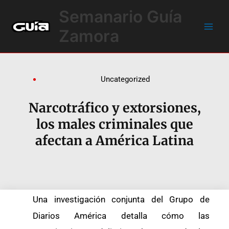
Ir
Main
Semanario Guía
al
Men
contenido
Zamora
Uncategorized
Narcotráfico y extorsiones,
los males criminales que
afectan a América Latina
Una investigación conjunta del Grupo de
Diarios América detalla cómo las