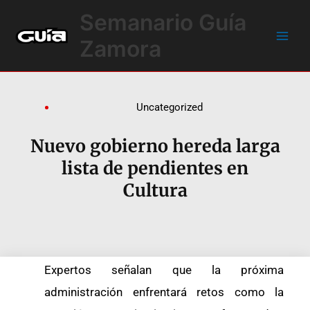
Ir
Main
Semanario Guía
al
Men
contenido
Zamora
Uncategorized
Nuevo gobierno hereda larga
lista de pendientes en
Cultura
Expertos señalan que la próxima
administración enfrentará retos como la