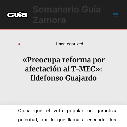
Ir
Main
Semanario Guía
al
Men
contenido
Zamora
Uncategorized
«Preocupa reforma por
afectación al T-MEC»:
Ildefonso Guajardo
Opina que el voto popular no garantiza
pulcritud, por lo que llama a encender los