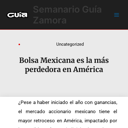
Ir
Main
Semanario Guía
al
Men
contenido
Zamora
Uncategorized
Bolsa Mexicana es la más
perdedora en América
¿Pese a haber iniciado el año con ganancias,
el mercado accionario mexicano tiene el
mayor retroceso en América, impactado por