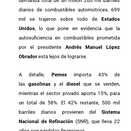
demanda total de un millón 200 mil barriles
diarios de combustibles automotrices, 699
mil se trajeron sobre todo de
Estados
Unidos
, lo que pone en evidencia que la
autosuficiencia en combustibles prometida
por el presidente
Andrés Manuel López
Obrador
está lejos de lograrse.
A detalle,
Pemex
importa 43% de
las
gasolinas
y el
diesel
que se venden,
mientras el sector privado aporta 15%, para
un total de 58%. El 42% restante, 500 mil
barriles diarios provienen del
Sistema
Nacional de Refinación
(SNR), que lleva 22
años con pérdidas financieras.