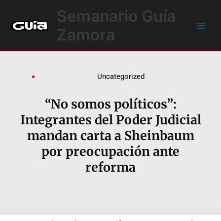
Ir
Main
Semanario Guía
al
Men
contenido
Zamora
Uncategorized
“No somos políticos”:
Integrantes del Poder Judicial
mandan carta a Sheinbaum
por preocupación ante
reforma