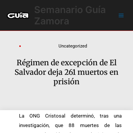
Ir
Main
Semanario Guía
al
Men
contenido
Zamora
Uncategorized
Régimen de excepción de El
Salvador deja 261 muertos en
prisión
La ONG Cristosal determinó, tras una
investigación, que 88 muertes de las