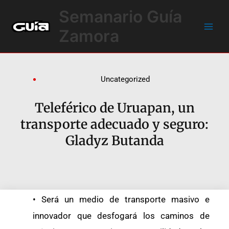
Ir
Main
Semanario Guía
al
Men
contenido
Zamora
Uncategorized
Teleférico de Uruapan, un
transporte adecuado y seguro:
Gladyz Butanda
•⁠ ⁠Será un medio de transporte masivo e
innovador que desfogará los caminos de