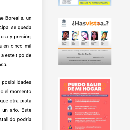
e Borealis, un
cipal se queda
ura y presión,
a en cinco mil
 a este tipo de
asa.
 posibilidades
nto el momento
que otra pista
 un año. Este
tallido podría