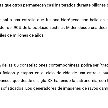
s que otros permanecen casi inalterados durante billones 
ncipal a una estrella que fusiona hidrógeno con helio en 
dedor del 90% de la población estelar. Miden desde una déci
iles de millones de años.
una de las 88 constelaciones contemporáneas podrá ser “tra
s físicos y etapas en el ciclo de vida de una estrella p
vances que desde el siglo XX ha tenido la astronomía, con 
ás sofisticados. Los generadores de imágenes de rayos gam