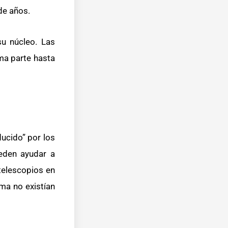
de años.
su núcleo. Las
ma parte hasta
ducido” por los
ueden ayudar a
telescopios en
ma no existían