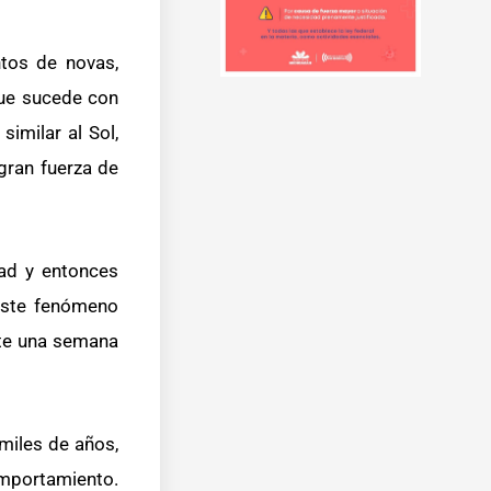
ntos de novas,
que sucede con
similar al Sol,
gran fuerza de
dad y entonces
 Este fenómeno
nte una semana
 miles de años,
omportamiento.