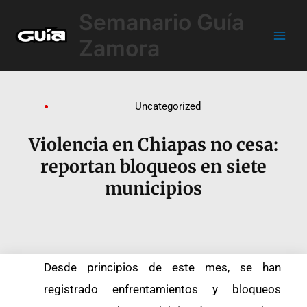
Ir
Main
Semanario Guía
al
Men
contenido
Zamora
Uncategorized
Violencia en Chiapas no cesa:
reportan bloqueos en siete
municipios
Desde principios de este mes, se han
registrado enfrentamientos y bloqueos