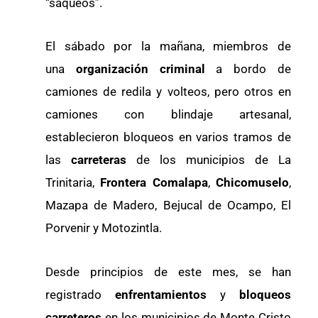
“saqueos”.
El sábado por la mañana, miembros de
una
organización criminal
a bordo de
camiones de redila y volteos, pero otros en
camiones con blindaje artesanal,
establecieron bloqueos en varios tramos de
las
carreteras
de los municipios de La
Trinitaria,
Frontera Comalapa
,
Chicomuselo
,
Mazapa de Madero, Bejucal de Ocampo, El
Porvenir y Motozintla.
Desde principios de este mes, se han
registrado
enfrentamientos
y
bloqueos
carreteros
en los municipios de Monte Cristo