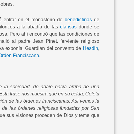
pobres.
ó entrar en el monasterio de
benedictinas
de
entonces a la abadía de las
clarisas
donde se
iosa. Pero ahí encontró que las condiciones de
ló al padre Jean Pinet, ferviente religioso
tiva exponía. Guardián del convento de
Hesdin
,
Orden Franciscana
.
de la sociedad, de abajo hacia arriba de una
 Esta frase nos muestra que en su celda, Coleta
ción de las órdenes franciscanas. Así vemos la
a de las órdenes religiosas fundadas por San
que sus visiones proceden de Dios y teme que