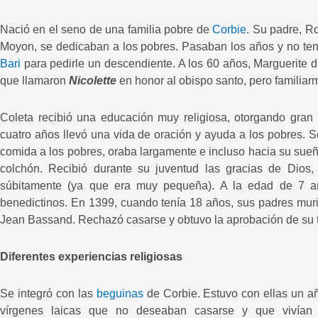
Nació en el seno de una familia pobre de
Corbie
. Su padre, Ro
Moyon, se dedicaban a los pobres. Pasaban los años y no tení
Bari
para pedirle un descendiente. A los 60 años, Marguerite di
que llamaron
Nicolette
en honor al obispo santo, pero familiar
Coleta recibió una educación muy religiosa, otorgando gran
cuatro años llevó una vida de oración y ayuda a los pobres. S
comida a los pobres, oraba largamente e incluso hacia su sueñ
colchón. Recibió durante su juventud las gracias de Dios,
súbitamente (ya que era muy pequeña). A la edad de 7 año
benedictinos. En 1399, cuando tenía 18 años, sus padres murie
Jean Bassand. Rechazó casarse y obtuvo la aprobación de su tut
Diferentes experiencias religiosas
Se integró con las
beguinas
de Corbie. Estuvo con ellas un año
vírgenes laicas que no deseaban casarse y que vivían