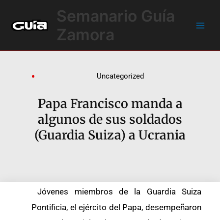
Ir
Main
Semanario Guía
al
Men
contenido
Zamora
Uncategorized
Papa Francisco manda a
algunos de sus soldados
(Guardia Suiza) a Ucrania
Jóvenes miembros de la Guardia Suiza
Pontificia, el ejército del Papa, desempeñaron