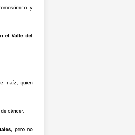
cromosómico y
n el Valle del
de maíz, quien
 de cáncer.
uales
, pero no