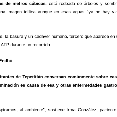
es de metros cúbicos
, está rodeada de árboles y sembr
una imagen idílica aunque en esas aguas “ya no hay vid
itos, la basura y un cadáver humano, tercero que aparece e
s AFP durante un recorrido.
 Endhó
itantes de Tepetitlán conversan comúnmente sobre cas
aminación es causa de esa y otras enfermedades gastroi
piramos, al ambiente”, sostiene Irma González, pacient