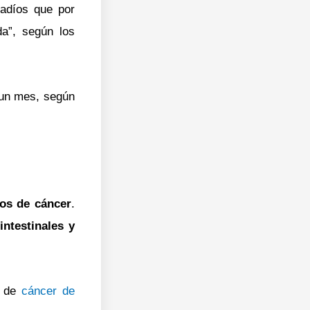
adíos que por
a”, según los
n un mes, según
os de cáncer
.
ntestinales y
e de
cáncer de