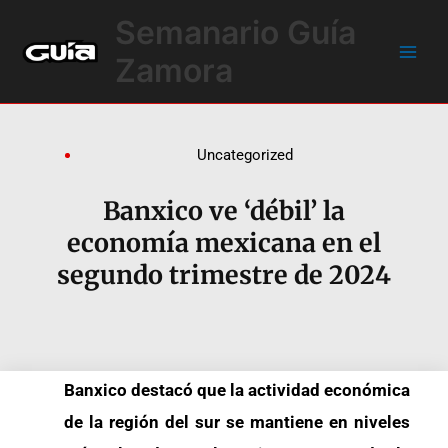
Ir
Main
Semanario Guía
al
Men
contenido
Zamora
Uncategorized
Banxico ve ‘débil’ la
economía mexicana en el
segundo trimestre de 2024
Banxico destacó que la actividad económica
de la región del sur se mantiene en niveles