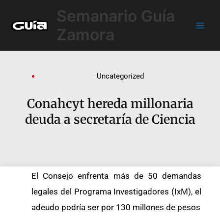
Ir
Main
Semanario Guía
al
Men
contenido
Zamora
Uncategorized
Conahcyt hereda millonaria
deuda a secretaría de Ciencia
El Consejo enfrenta más de 50 demandas
legales del Programa Investigadores (IxM), el
adeudo podría ser por 130 millones de pesos