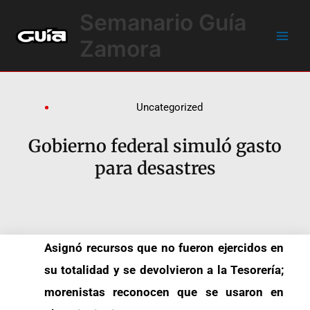
Ir
Main
Semanario Guía
al
Men
contenido
Zamora
Uncategorized
Gobierno federal simuló gasto
para desastres
Asignó recursos que no fueron ejercidos en
su totalidad y se devolvieron a la Tesorería;
morenistas reconocen que se usaron en