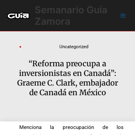
Ir
Main
Semanario Guía
al
Men
contenido
Zamora
Uncategorized
“Reforma preocupa a
inversionistas en Canadá”:
Graeme C. Clark, embajador
de Canadá en México
Menciona la preocupación de los