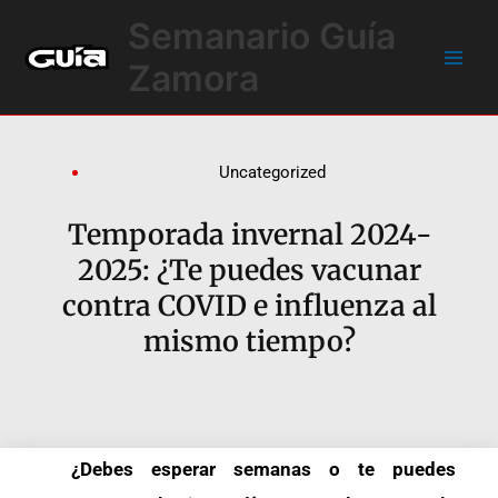
Ir
Main
Semanario Guía
al
Men
contenido
Zamora
Uncategorized
Temporada invernal 2024-
2025: ¿Te puedes vacunar
contra COVID e influenza al
mismo tiempo?
¿Debes esperar semanas o te puedes