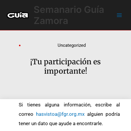
Ir
Main
Semanario Guía
al
Men
contenido
Zamora
Uncategorized
¡Tu participación es
importante!
Si tienes alguna información, escribe al
correo
hasvistoa@fgr.org.mx
alguien podría
tener un dato que ayude a encontrarle.