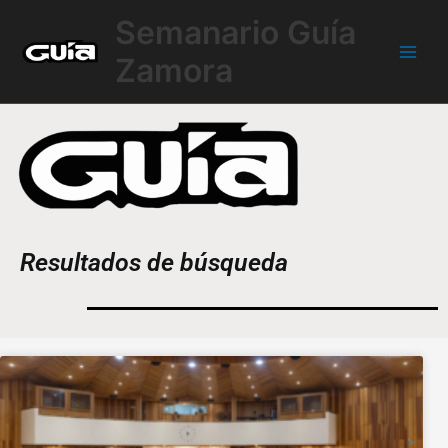
Ir
Main
Semanario Guía
al
Men
contenido
Zamora
Resultados de búsqueda
Página
Página