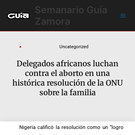
Ir
Main
Semanario Guía
al
Men
contenido
Zamora
Uncategorized
Delegados africanos luchan
contra el aborto en una
histórica resolución de la ONU
sobre la familia
Nigeria calificó la resolución como un “logro