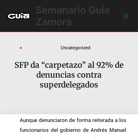
Ir
Main
Semanario Guía
al
Men
contenido
Zamora
Uncategorized
SFP da “carpetazo” al 92% de
denuncias contra
superdelegados
Aunque denunciaron de forma reiterada a los
funcionarios del gobierno de Andrés Manuel