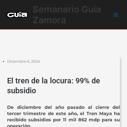
Ir
Main
Semanario Guía
al
Men
contenido
Zamora
Diciembre 6, 2024
El tren de la locura: 99% de
subsidio
De diciembre del año pasado al cierre del
tercer trimestre de este año, el Tren Maya ha
recibido subsidios por 11 mil 862 mdp para su
operación.