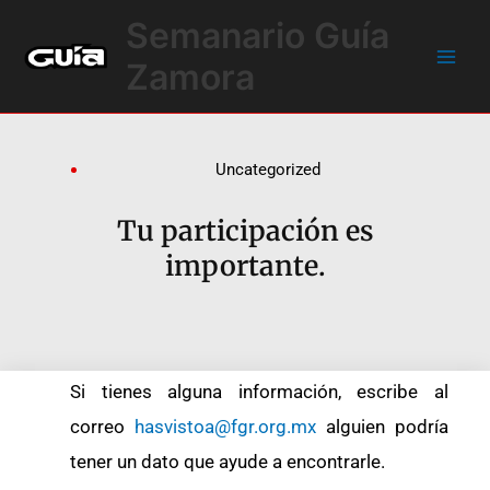
Ir
Main
Semanario Guía
al
Men
contenido
Zamora
Uncategorized
Tu participación es
importante.
Si tienes alguna información, escribe al
correo
hasvistoa@fgr.org.mx
alguien podría
tener un dato que ayude a encontrarle.