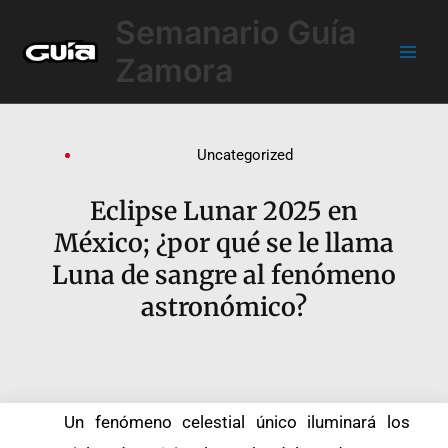
Ir
Main
Semanario Guía
al
Men
contenido
Zamora
Uncategorized
Eclipse Lunar 2025 en
México; ¿por qué se le llama
Luna de sangre al fenómeno
astronómico?
Un fenómeno celestial único iluminará los