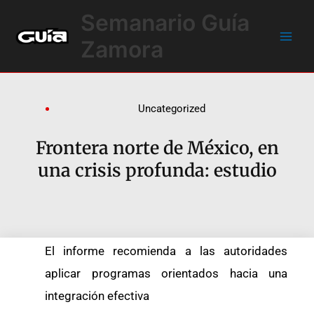
Ir
Main
Semanario Guía
al
Men
contenido
Zamora
Uncategorized
Frontera norte de México, en
una crisis profunda: estudio
El informe recomienda a las autoridades
aplicar programas orientados hacia una
integración efectiva