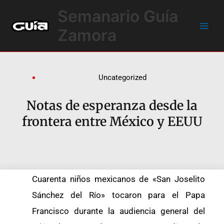
Ir
Main
Semanario Guía
al
Men
contenido
Zamora
Uncategorized
Notas de esperanza desde la
frontera entre México y EEUU
Cuarenta niños mexicanos de «San Joselito
Sánchez del Río» tocaron para el Papa
Francisco durante la audiencia general del