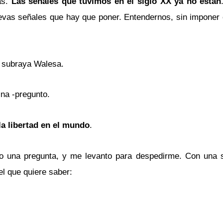
as.
Las señales que tuvimos en el siglo XX ya no están
evas señales que hay que poner. Entendernos, sin imponer
, subraya Walesa.
ina -pregunto.
la libertad en el mundo
.
o una pregunta, y me levanto para despedirme. Con una s
l que quiere saber: