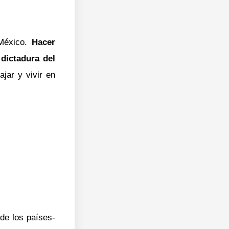
 México.
Hacer
dictadura del
jar y vivir en
 de los países-