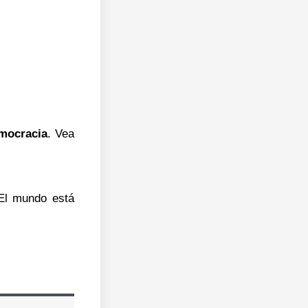
emocracia
. Vea
 El mundo está