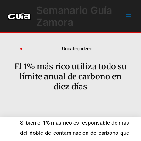
Ir
Main
Semanario Guía
al
Men
contenido
Zamora
Uncategorized
El 1% más rico utiliza todo su
límite anual de carbono en
diez días
Si bien el 1% más rico es responsable de más
del doble de contaminación de carbono que