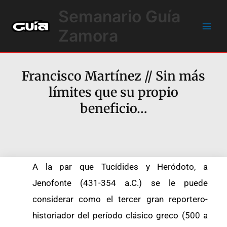
Ir
Main
Semanario Guía
al
Men
contenido
Zamora
Francisco Martínez // Sin más
límites que su propio
beneficio…
A la par que Tucídides y Heródoto, a
Jenofonte (431-354 a.C.) se le puede
considerar como el tercer gran reportero-
historiador del período clásico greco (500 a