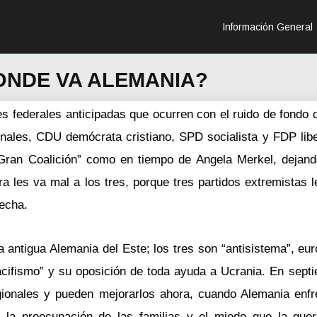
Información General
DONDE VA ALEMANIA?
federales anticipadas que ocurren con el ruido de fondo d
onales, CDU demócrata cristiano, SPD socialista y FDP libe
 “Gran Coalición” como en tiempo de Angela Merkel, dejand
 les va mal a los tres, porque tres partidos extremistas l
recha.
la antigua Alemania del Este; los tres son “antisistema”, eu
cifismo” y su oposición de toda ayuda a Ucrania. En sept
gionales y pueden mejorarlos ahora, cuando Alemania enfr
n la preocupación de las familias y el miedo que la gue