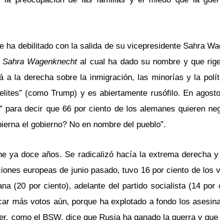
 se ha debilitado con la salida de su vicepresidente Sahra 
 Sahra Wagenknecht
al cual ha dado su nombre y que rig
tá a la derecha sobre la inmigración, las minorías y la polí
 elites” (como Trump) y es abiertamente rusófilo. En agost
 para decir que 66 por ciento de los alemanes quieren ne
ierna el gobierno? No en nombre del pueblo”.
ene ya doce años. Se radicalizó hacía la extrema derecha y
cciones europeas de junio pasado, tuvo 16 por ciento de los
a (20 por ciento), adelante del partido socialista (14 por 
acar más votos aún, porque ha explotado a fondo los asesin
er, como el BSW, dice que Rusia ha ganado la guerra y que 