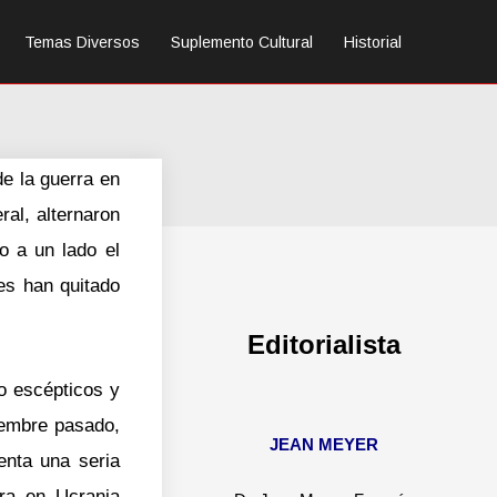
Temas Diversos
Suplemento Cultural
Historial
e la guerra en
ral, alternaron
o a un lado el
es han quitado
Editorialista
ro escépticos y
iembre pasado,
JEAN MEYER
enta una seria
rra en Ucrania