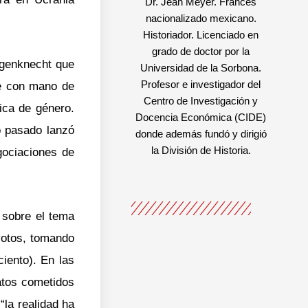
Dr. Jean Meyer. Francés
nacionalizado mexicano.
Historiador. Licenciado en
grado de doctor por la
Wagenknecht que
Universidad de la Sorbona.
Profesor e investigador del
e con mano de
Centro de Investigación y
tica de género.
Docencia Económica (CIDE)
o pasado lanzó
donde además fundó y dirigió
la División de Historia.
gociaciones de
 sobre el tema
 votos, tomando
ciento). En las
atos cometidos
“la realidad ha