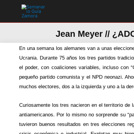
Ir
al
contenido
Jean Meyer // ¿A
En una semana los alemanes van a unas elecciones 
Ucrania. Durante 75 años los tres partidos tradici
el poder, con coaliciones variables, incluso con
pequeño partido comunista y el NPD neonazi. Ahora
muchos electores, dos a la izquierda y uno a la de
Curiosamente los tres nacieron en el territorio de 
antiamericanos. Por lo mismo no sorprende su “pa
tuvieron buenos resultados en tres elecciones re
crisis económica e industrial. Explotan muy bie