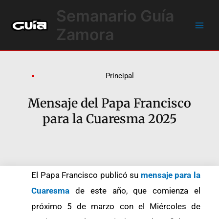
Ir
Main
Semanario Guía
al
Men
contenido
Zamora
Principal
Mensaje del Papa Francisco
para la Cuaresma 2025
El Papa Francisco publicó su
mensaje para la
Cuaresma
de este año, que comienza el
próximo 5 de marzo con el Miércoles de