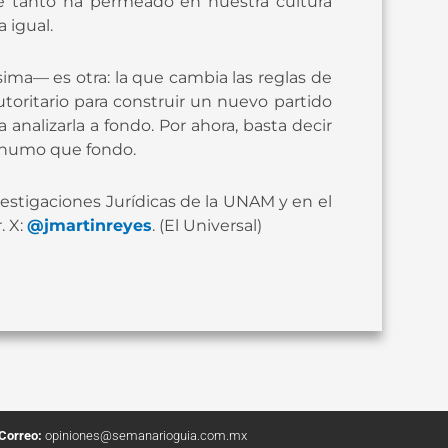
ue tanto ha permeado en nuestra cultura
 igual.
ma— es otra: la que cambia las reglas de
autoritario para construir un nuevo partido
nalizarla a fondo. Por ahora, basta decir
 humo que fondo.
nvestigaciones Jurídicas de la UNAM y en el
. X:
@jmartinreyes
. (El Universal)
Correo:
opiniones@semanarioguia.com.mx