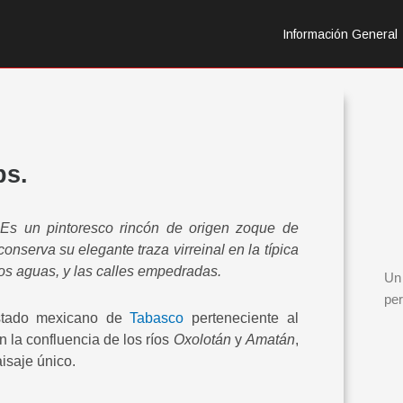
Información General
bs.
 Es un pintoresco rincón de origen zoque de
nserva su elegante traza virreinal en la típica
dos aguas, y las calles empedradas.
Un 
per
estado mexicano de
Tabasco
perteneciente al
n la confluencia de los ríos
Oxolotán
y
Amatán
,
isaje único.