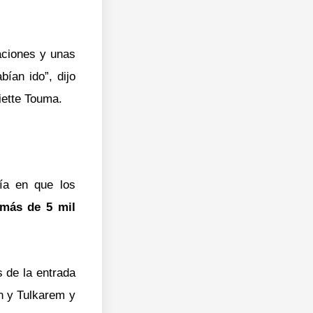
aciones y unas
ían ido”, dijo
liette Touma.
.
ía en que los
 más de 5 mil
 de la entrada
n y Tulkarem y