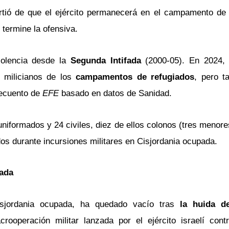
irtió de que el ejército permanecerá en el campamento de 
 termine la ofensiva.
iolencia desde la
Segunda Intifada
(2000-05). En 2024,
a milicianos de los
campamentos de refugiados
, pero t
ecuento de
EFE
basado en datos de Sanidad.
uniformados y 24 civiles, diez de ellos colonos (tres menor
os durante incursiones militares en Cisjordania ocupada.
pada
sjordania ocupada, ha quedado vacío tras
la huida d
operación militar lanzada por el ejército israelí contr