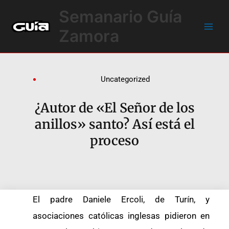
Ir
Main
Semanario Guía
al
Men
contenido
Zamora
Uncategorized
¿Autor de «El Señor de los
anillos» santo? Así está el
proceso
El padre Daniele Ercoli, de Turín, y
asociaciones católicas inglesas pidieron en