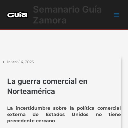
Ir
Main
Semanario Guía
al
Men
contenido
Zamora
Marzo 14, 2025
La guerra comercial en
Norteamérica
La incertidumbre sobre la política comercial
externa de Estados Unidos no tiene
precedente cercano