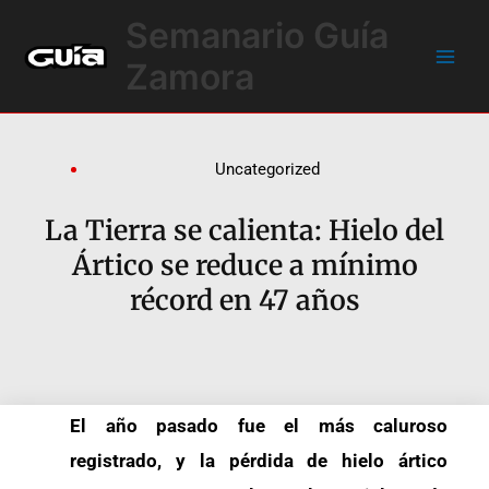
Ir
Main
Semanario Guía
al
Men
contenido
Zamora
Uncategorized
La Tierra se calienta: Hielo del
Ártico se reduce a mínimo
récord en 47 años
El año pasado fue el más caluroso
registrado, y la pérdida de hielo ártico