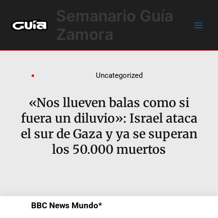
Ir
Main
Semanario Guía
al
Men
contenido
Zamora
Uncategorized
«Nos llueven balas como si
fuera un diluvio»: Israel ataca
el sur de Gaza y ya se superan
los 50.000 muertos
BBC News Mundo*