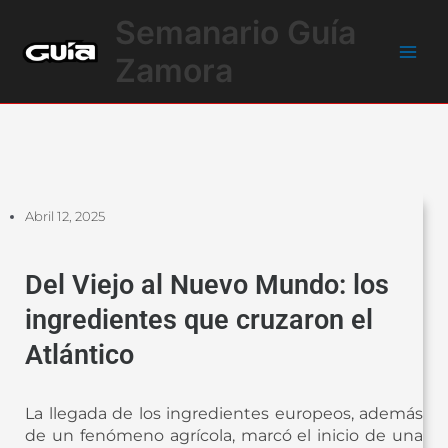
Ir
Main
Semanario Guía
al
Men
contenido
Zamora
Abril 12, 2025
Del Viejo al Nuevo Mundo: los
ingredientes que cruzaron el
Atlántico
La llegada de los ingredientes europeos, además
de un fenómeno agrícola, marcó el inicio de una