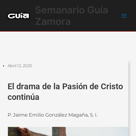
Ir
Main
Semanario Guía
al
Men
contenido
Zamora
Abril 12, 2025
El drama de la Pasión de Cristo
continúa
P. Jaime Emilio González Magaña, S. I.