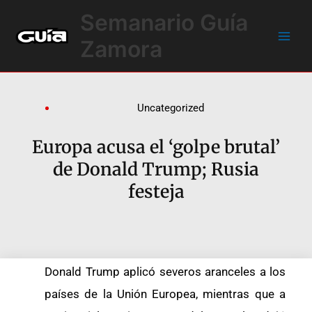
Ir
Main
Semanario Guía
al
Men
contenido
Zamora
Uncategorized
Europa acusa el ‘golpe brutal’
de Donald Trump; Rusia
festeja
Donald Trump aplicó severos aranceles a los
países de la Unión Europea, mientras que a