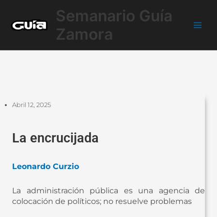
Ir
Main
Semanario Guía
al
Men
contenido
Zamora
Abril 12, 2025
La encrucijada
Leonardo Curzio
La administración pública es una agencia de
colocación de políticos; no resuelve problemas