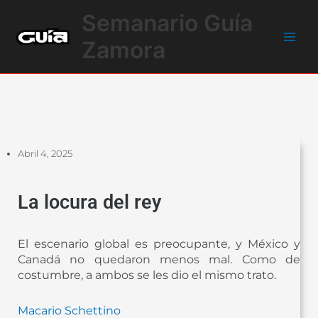
Ir
Main
Semanario Guía
al
Men
contenido
Zamora
Abril 4, 2025
La locura del rey
El escenario global es preocupante, y México y
Canadá no quedaron menos mal. Como de
costumbre, a ambos se les dio el mismo trato.
Macario Schettino